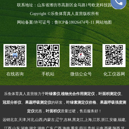
联系地址：山东省潍坊市高新区金马路1号欧龙科技园
Copyright ©乐鱼体育真人直营版权所有
网站备案/许可证号：
鲁ICP备18026474号-11
网站地图
在线咨询
手机站
微信公众号
化工仪器网
乐鱼体育真人直营致力于
叶绿素仪
,
植物光合作用测定仪
，
叶面积测定仪
、
冠层分析仪
、
果蔬呼吸测定仪
的研发，
叶绿素测定仪价格
、
果蔬呼吸强度测
定仪
优惠，
叶面积仪
质量过硬，售后服务好！
远销北京,天津,河北,山西,内蒙古,辽宁,吉林,黑龙江,上海,江苏,浙江,安徽,福建,
江西,山东,河南,湖北,湖南,广东,广西,海南,重庆,四川,贵州,云南,西藏,陕西,甘