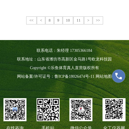
<<
<
8
9
10
11
>
>>
联系电话：朱经理 17305366184
联系地址：山东省潍坊市高新区金马路1号欧龙科技园
Copyright ©乐鱼体育真人直营版权所有
网站备案/许可证号：
鲁ICP备18026474号-11
网站地图
在线咨询
手机站
微信公众号
化工仪器网